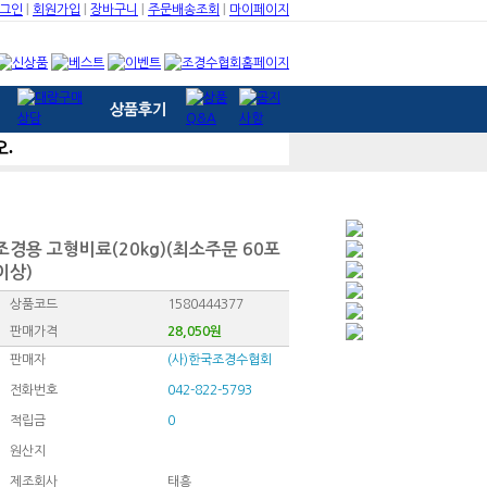
그인
회원가입
장바구니
주문배송조회
마이페이지
조경용 고형비료(20kg)(최소주문 60포
이상)
상품코드
1580444377
판매가격
28,050원
판매자
(사)한국조경수협회
전화번호
042-822-5793
적립금
0
원산지
제조회사
태흥