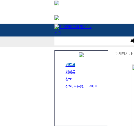
현재위치 : H
비료류
퇴비류
상토
상토,오픈탑,코코피트