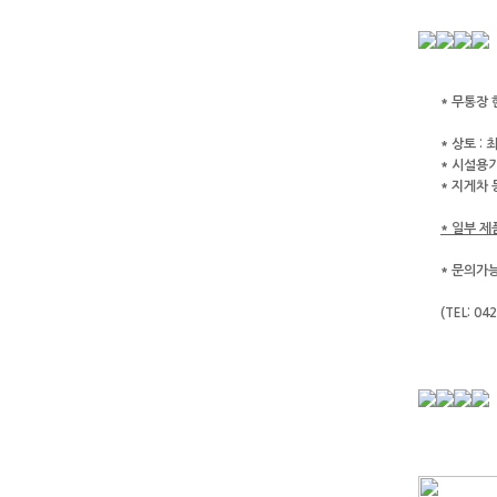
* 무통장
* 상토 :
최
* 시설용기
* 지게차
* 일부 
* 문의가능시
(TEL: 04