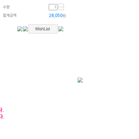
수량
28,050
합계금액
원
.
다.