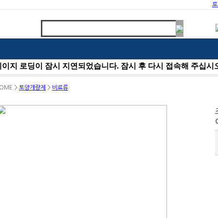
로
OME >
토양개량제
>
비료류