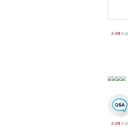
총
0개
의 상
총
0개
의 