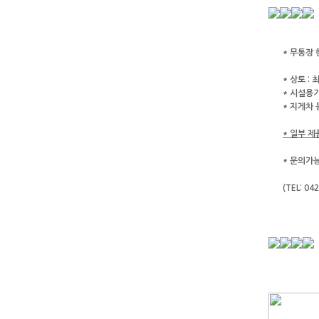
* 무통장
* 상토 :
최
* 시설용기
* 지게차
* 일부 
* 문의가능시
(TEL: 04