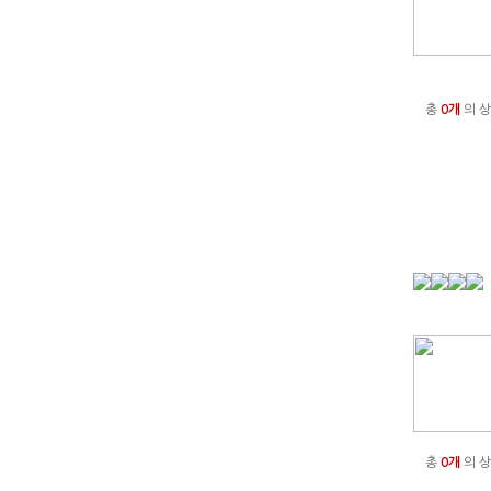
총
0개
의 상
총
0개
의 