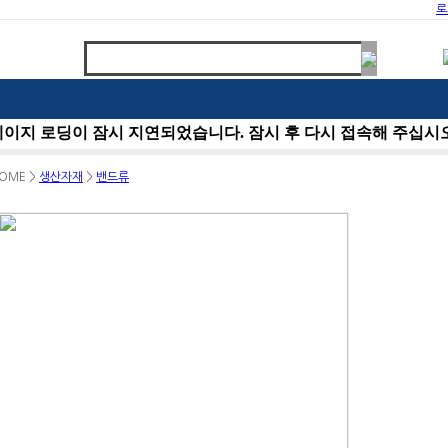
로
OME >
생산자재
>
밴드류