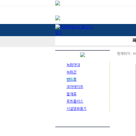
현재위치 : H
녹화마대
녹화끈
밴드류
코아테이프
철재류
루트플러스
시설양묘용기