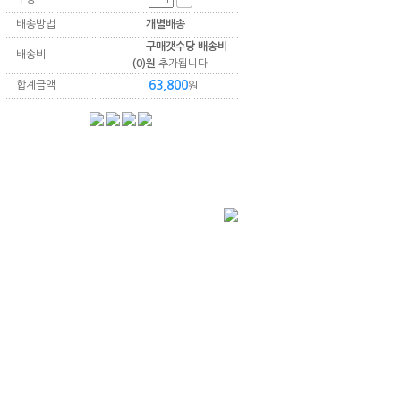
배송방법
개별배송
구매갯수당 배송비
배송비
(0)원
추가됩니다
63,800
합계금액
원