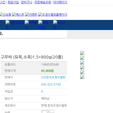
그인
회원가입
장바구니
주문배송조회
마이페이지
고무바 (묘목,소목)1.5*800g(20롤)
상품코드
1466585048
판매가격
63,800원
판매자
(사)한국조경수협회
전화번호
042-822-5793
적립금
0
원산지
베트남
제조회사
판매:한국조경수협회
수량