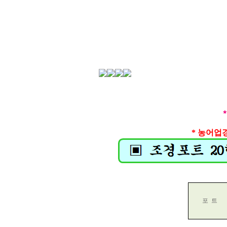
*
농어업경
포
트