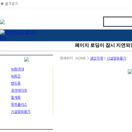
현재위치 : HOME >
생산자재
>
시설양묘용기
녹화마대
녹화끈
밴드류
코아테이프
철재류
루트플러스
시설양묘용기