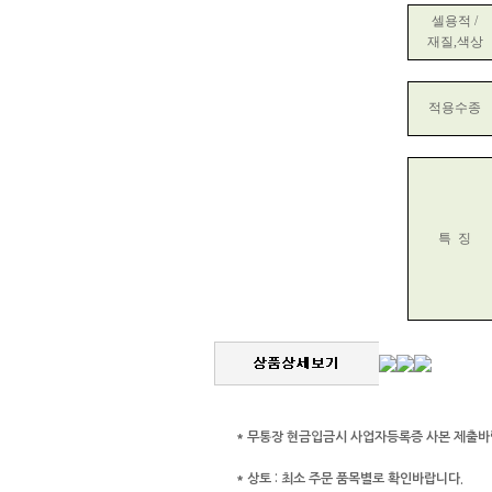
셀용적 /
재질,색상
적용수종
특
징
* 무통장 현금입금시 사업자등록증 사본 제출바
* 상토 :
최소 주문 품목별로 확인바랍니다.