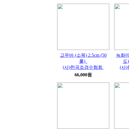
고무바 (소목) 2.5cm (50
녹화마
롤)
도)
(사)한국조경수협회
(사
66,000원