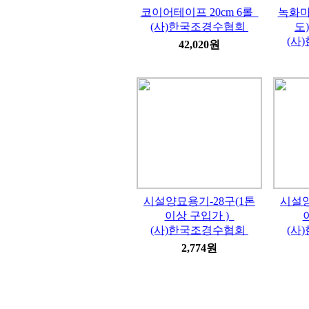
코이어테이프 20cm 6롤
녹화마
(사)한국조경수협회
도)
(사
42,020원
시설양묘용기-28구(1톤
시설양
이상 구입가 )
(사)한국조경수협회
(사
2,774원