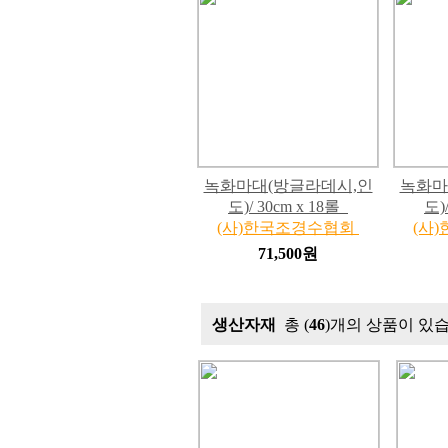
녹화마대(방글라데시,인
녹화마
도)/ 30cm x 18롤
도)
(사)한국조경수협회
(사
71,500원
생산자재
총 (
46
)개의 상품이 있