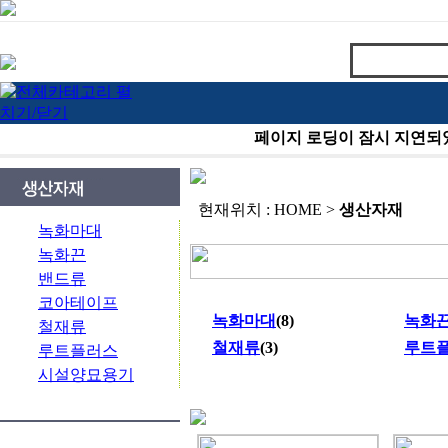
현재위치 : HOME >
생산자재
녹화마대
녹화끈
밴드류
코아테이프
녹화마대
(8)
녹화
철재류
철재류
(3)
루트
루트플러스
시설양묘용기